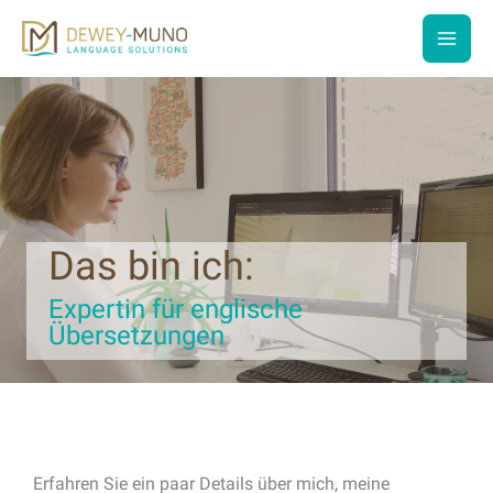
Zum
Inhalt
main
springen
men
Das bin ich:
Expertin für englische
Übersetzungen
Erfahren Sie ein paar Details über mich, meine