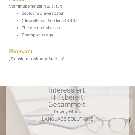
Stammübersetzerin u. a. für:
deutsche Universitäten
(Umwelt- und Friedens-)NGOs
Theater und Museen
Brettspielverlage
Ehrenamt
„Translators without Borders“
Interessiert.
Hilfsbereit.
Gesammelt.
Dewey-Muno
LANGUAGE SOLUTIONS