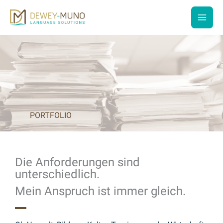
Zum
Inhalt
main
springen
men
PORTFOLIO
Die Anforderungen sind
unterschiedlich.
Mein Anspruch ist immer gleich.