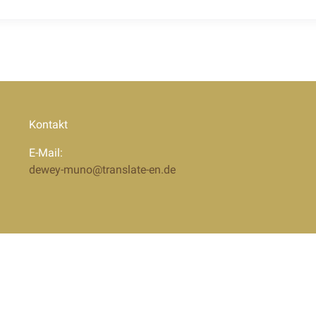
Kontakt
E-Mail:
dewey-muno@translate-en.de