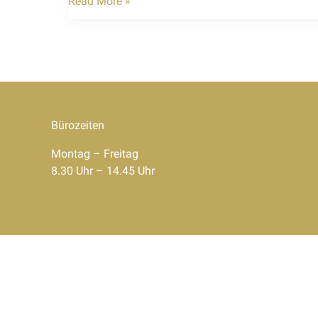
Hello
Read More »
world!
Bürozeiten
Montag – Freitag
8.30 Uhr – 14.45 Uhr